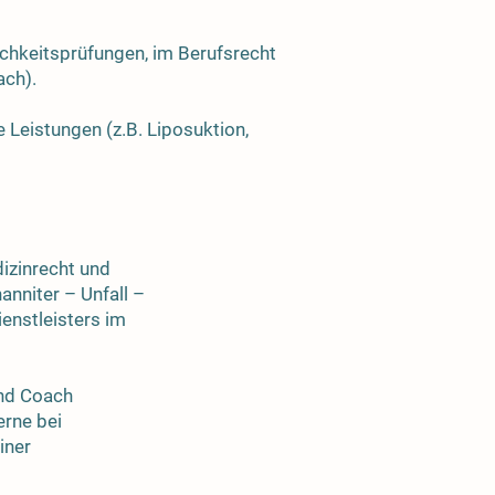
ichkeitsprüfungen, im Berufsrecht
ach).
Leistungen (z.B. Liposuktion,
izinrecht und
anniter – Unfall –
ienstleisters im
und Coach
erne bei
iner