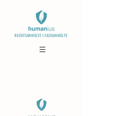
RECHTSANWÄLTE I FACHANWÄLTE
Welcome visitors to your site with a
short, engaging introduction. Double
click to edit and add your own text.
Read More