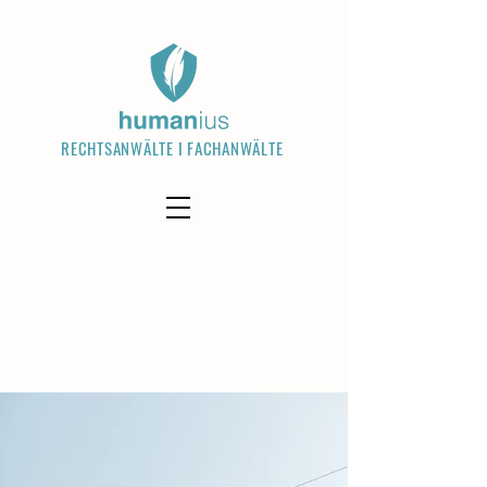
RECHTSANWÄLTE I FACHANWÄLTE
Welcome visitors to your site with a
short, engaging introduction. Double
click to edit and add your own text.
Read More