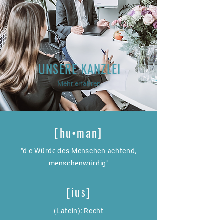
UNSERE KANZLEI
Mehr erfahren
[hu•man]
"die Würde des Menschen achtend,
menschenwürdig"
[ius]
(Latein): Recht