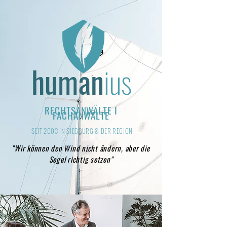
human
ius
RECHTSANWÄLTE I
FACHANWÄLTE
SEIT 2003 IN SIEGBURG & DER REGION
"Wir können den Wind nicht ändern, aber die
Segel richtig setzen"