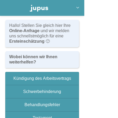
Hallo! Stellen Sie gleich hier Ihre
Online-Anfrage
und wir melden
RECHTSANWÄLTE I FACHANWÄLTE
uns schnellstmöglich für eine
Ersteinschätzung
🙂
Welcome visitors to your site with a
Wobei können wir Ihnen
weiterhelfen?
short, engaging introduction. Double
click to edit and add your own text.
Kündigung des Arbeitsvertrags
Schwerbehinderung
Read More
Behandlungsfehler
Testament